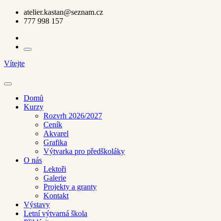
Skip
atelier.kastan@seznam.cz
to
777 998 157
the
content
Vítejte
Domů
Kurzy
Rozvrh 2026/2027
Ceník
Akvarel
Grafika
Výtvarka pro předškoláky
O nás
Lektoři
Galerie
Projekty a granty
Kontakt
Výstavy
Letní výtvarná škola